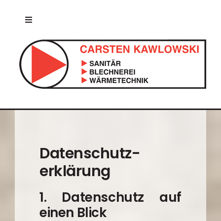
Zum
Inhalt
Toggle
springen
Navigation
Willkommen
Über uns
Leistungen
Jobs
Datenschutz­
erklärung
Kontakt
1. Datenschutz auf
AGBs
einen Blick