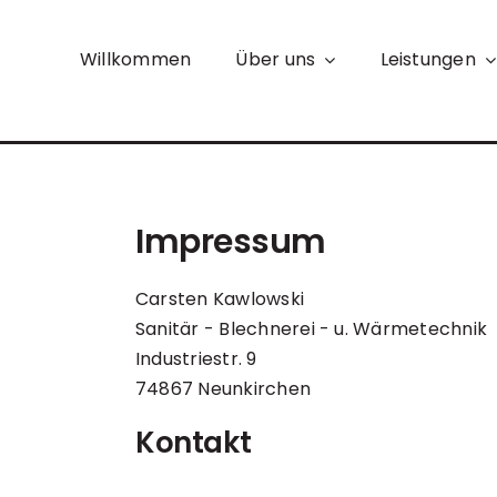
Zum
Inhalt
Willkommen
Über uns
Leistungen
springen
Impressum
Carsten Kawlowski
Sanitär - Blechnerei - u. Wärmetechnik
Industriestr. 9
74867 Neunkirchen
Kontakt