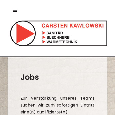
Zum
Inhalt
Toggle
springen
Navigation
Willkommen
Über uns
Leistungen
Jobs
Jobs
Kontakt
Zur Verstärkung unseres Teams
suchen wir zum sofortigen Eintritt
AGBs
eine(n) qualifizierte(n)